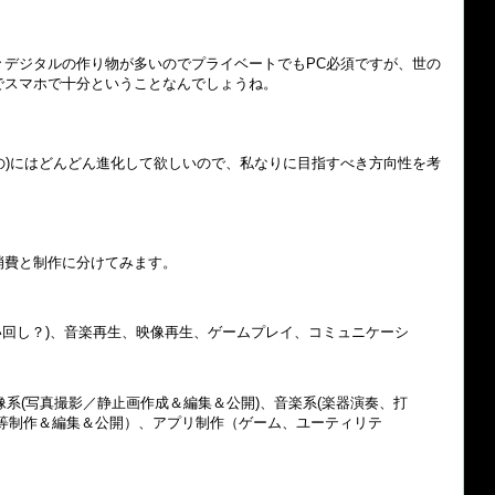
々デジタルの作り物が多いのでプライベートでもPC必須ですが、世の
でスマホで十分ということなんでしょうね。
もの)にはどんどん進化して欲しいので、私なりに目指すべき方向性を考
消費と制作に分けてみます。
い回し？)、音楽再生、映像再生、ゲームプレイ、コミュニケーシ
像系(写真撮影／静止画作成＆編集＆公開)、音楽系(楽器演奏、打
G等制作＆編集＆公開）、アプリ制作（ゲーム、ユーティリテ
）