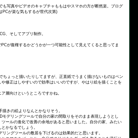
中でも写真やビデオのキャプチャももはやスマホの方が断然楽。ブログ
はPCが楽な気もするが世代次第)
、CG、そしてアプリ制作。
でPCが復権するかどうかが一つ可能性として見えてくると思ってま
ブでちょっと描いたりしてますが、正直紙でうまく描けないものはペン
しや修正はしやすいので効率はいいのですが、やはり絵を描くことを
ニア層向けというところですかね。
手描きの絵よりなんとかなりそう。
3Dモデリングツールで自分の家の間取りをそのまま表現しようとし
、ツールの進化で改善の余地があると思いました。自分の家、みたい
んとかなるでしょう。
モデリングツールの敷居を下げるのは効果的だと思います。