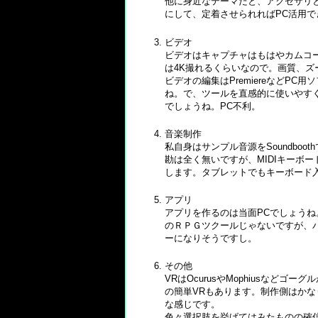
他に身近なテーマだと、アクセサリ
にして、定着させられればPC活用で
ビデオ
ビデオはキャプチャはもはやカムコ
は4K撮れるくらいなので。画質、
ビデオの編集はPremiereなどP
ね。で、ツールを直感的に使いやす
でしょうね。PC不利。
音楽制作
私自身はサンプル音源をSoundbo
勘は全く無いですが、MIDIキーボ
します。タブレットでもキーボード
アプリ
アプリを作るのは当面PCでしょう
のＲＰＧツクールじゃないですが、
ーになりそうですし。
その他
VRはOcurusやMophiusな
の簡単VRもあります。制作側はかな
な感じです。
色々選択肢を挙げてはみたものの確