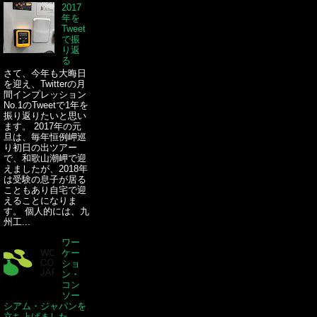
2017
年を
Tweet
で振
り返
る
さて、今年も大晦日
を迎え、Twitterの月
間インプレッション
No.1のTweetで1年を
振り返りたいと思い
ます。 2017年の元
旦は、毎年恒例岬巡
り初日の出ツアー
で、和歌山潮岬で迎
えましたが、2018年
は受験の息子が居る
こともあり自宅で迎
えることになりま
す。 個人的には、九
州工...
ワー
ケー
ショ
ン・
コン
ソー
シアム・ジャパンを
立ち上げました