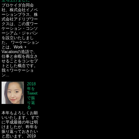
ブロケイダ合同会
社、株式会社イノベ
ーションプラス、株
式会社アドリブワー
クスは、この度ワー
ケーション・コンソ
ーシアム・ジャパン
を設立いたしまし
た。 ワーケーション
とは、Work +
Vacationの造語で、
仕事と余暇を両立さ
せることをコンセプ
トとした概念です。
我々ワーケーショ
ン...
2018
年を
Tweet
で振
り返
る
本年もよろしくお願
いいたします。 すで
に平成最後の年は明
けましたが、昨年を
振り返っておきたい
と思います。 2019