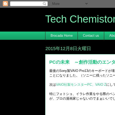
Tech Chemisto
Brocada Home
Contact us
Abo
2015年12月8日火曜日
PCの未来 ～創作活動のエン
最後のSony製VAIO Pro13のキーボ
ことになりました。（ソニーに残ったソニー
次は
VAIO社製モンスターPC、VAIO Z
にし
特にフォトショ、イラレ作業をやる際のペンタ
が、プロの漫画家じゃないのでまぁいいで