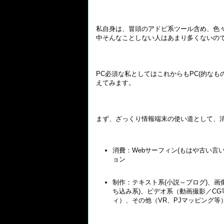
私自身は、冒頭のアドビ系ツール含め、色
中そんなことしない人はあまり多くないの
PC必須な私としてはこれからもPC(的な
えてみます。
まず、ざっくり情報端末の使い道として、
消費：Webサーフィン(もはや古い言
ョン
制作：テキスト系(小説～ブログ)、画
ち込み系)、ビデオ系（動画撮影／C
ィ）、その他（VR、PJマッピング等