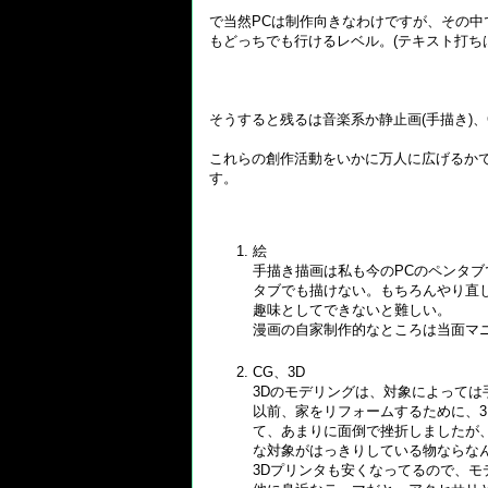
で当然PCは制作向きなわけですが、その
もどっちでも行けるレベル。(テキスト打ち
そうすると残るは音楽系か静止画(手描き)
これらの創作活動をいかに万人に広げるか
す。
絵
手描き描画は私も今のPCのペンタ
タブでも描けない。もちろんやり直
趣味としてできないと難しい。
漫画の自家制作的なところは当面マ
CG、3D
3Dのモデリングは、対象によっては
以前、家をリフォームするために、
て、あまりに面倒で挫折しましたが
な対象がはっきりしている物ならな
3Dプリンタも安くなってるので、