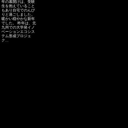
年の幕開けは、受験
生を抱えていること
もあり自宅でのんび
りと過ごしました。
暖かい穏やかな新年
でした。 昨年は、北
九州での大学発イノ
ベーションエコシス
テム形成プロジェ
ク...