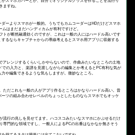
とかスマホカバーとか、自分でオリジナルグッズを作ることを流行り
きますね。
ーダーよりスマホが一般的。うちでもカムコーダーはHDだけどスマホ
ズームはまだまだハンディカムが有利ですけど。
C用ソフトが断然融通効くのですが、これは一般の人にはハードル高いです
くするならキャプチャからの導線考えるとスマホ用アプリに収斂する
othでアレンジするくらいしかやらないので、作曲みたいなところの土地
ードでの入力と、楽譜を見渡しながらの編集とか考えるとPC有利な気が
入力や編集できるような気もしますが。微妙なところ。
ね。ただこれも一般の人がアプリ作るところはかなりハードル高い。昔
パーツの組み合わせレベルのちょっとしたものならスマホでもオッケ
どゴーグルが流行の兆しを見せてます。ハコスコみたいなスマホにかぶせるだけ
り専門的な領域ですし、一般人によるPCの出番はなかなか無さそう
信を持てるネタは簡単には出てこないですね。