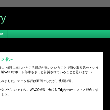
ry
ut
タメ化～
ードが壊れ、修理に出したところ部品が無いということで買い取り処分という
製VAIOサポート部隊もきっと苦労されていることと思います..）
てみました。データ移行は面倒でしたが、快適快適。
ブがいいですね。WACOM製で無くN-Trigなのがちょっと残念です
しょう。